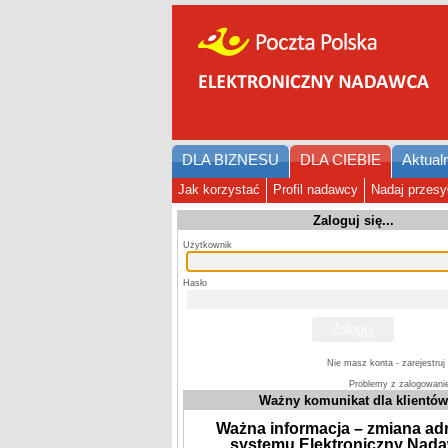
DLA BIZNESU
DLA CIEBIE
Aktual
Jak korzystać
Profil nadawcy
Nadaj przesy
Zaloguj się...
Użytkownik
Hasło
Nie masz konta - zarejestruj s
Problemy z zalogowanie
Ważny komunikat dla klientów
Ważna informacja – zmiana a
systemu Elektroniczny Nad