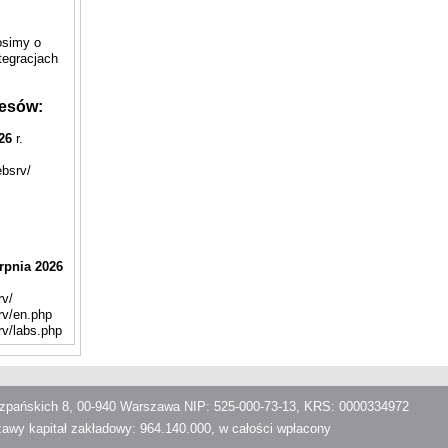
osimy o
tegracjach
resów:
26
r.
ebsrv/
rpnia 2026
rv/
rv/en.php
rv/labs.php
iszpańskich 8, 00-940 Warszawa NIP: 525-000-73-13, KRS: 0000334972
awy kapitał zakładowy: 964.140.000, w całości wpłacony