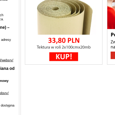
ach
ca.
ne) –
 adresy
l/websrv/
iana od
nowy
ebsrv/
 dostępna