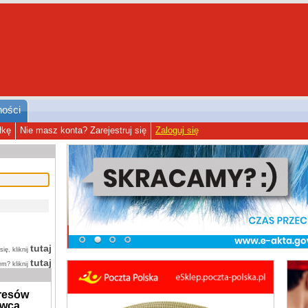
ności
łkę
Nie masz konta? Zarejestruj się
Zaloguj się
tutaj
ię, kliknij
tutaj
m? kliknij
dresów
awca