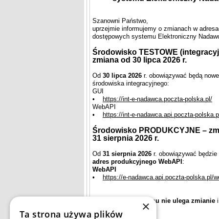
Szanowni Państwo,
uprzejmie informujemy o zmianach w adres
dostępowych systemu Elektroniczny Nadaw
Środowisko TESTOWE (integracyj
zmiana od 30 lipca 2026 r.
Od
30 lipca 2026
r. obowiązywać będą nowe
środowiska integracyjnego:
GUI
•
https://int-e-nadawca.poczta-polska.pl/
WebAPI
•
https://int-e-nadawca.api.poczta-polska.p
Środowisko PRODUKCYJNE – zm
31 sierpnia 2026 r.
Od
31 sierpnia 2026
r. obowiązywać będzie
adres produkcyjnego WebAPI
:
WebAPI
•
https://e-nadawca.api.poczta-polska.pl/w
Strona WWW systemu nie ulega zmianie
i
×
jest pod adresem:
Ta strona używa plików
GUI