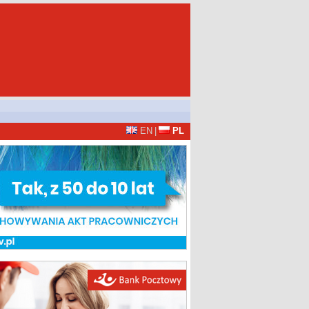
EN
|
PL