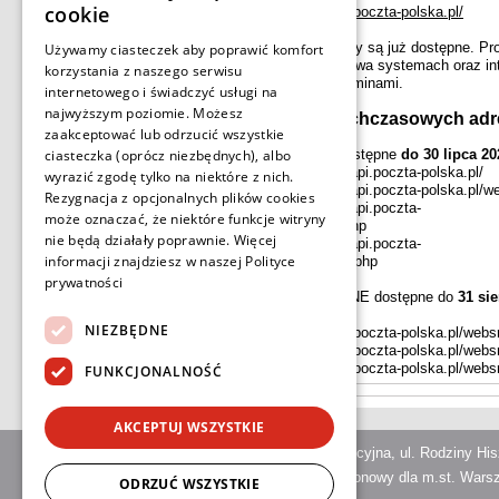
cookie
•
https://e-nadawca.poczta-polska.pl/
Nowe, docelowe adresy są już dostępne. Pr
Używamy ciasteczek aby poprawić komfort
wdrożenie ich w Państwa systemach oraz in
korzystania z naszego serwisu
przed wskazanymi terminami.
internetowego i świadczyć usługi na
najwyższym poziomie. Możesz
Wyłączenie dotychczasowych ad
zaakceptować lub odrzucić wszystkie
ciasteczka (oprócz niezbędnych), albo
Adresy TESTOWE dostępne
do 30 lipca 20
• https://en-testwebapi.poczta-polska.pl/
wyrazić zgodę tylko na niektóre z nich.
• https://en-testwebapi.poczta-polska.pl/w
Rezygnacja z opcjonalnych plików cookies
• https://en-testwebapi.poczta-
może oznaczać, że niektóre funkcje witryny
polska.pl/websrv/en.php
nie będą działały poprawnie. Więcej
• https://en-testwebapi.poczta-
informacji znajdziesz w naszej
Polityce
polska.pl/websrv/labs.php
prywatności
Adresy PRODUKCYJNE dostępne do
31 sie
r.
NIEZBĘDNE
• https://e-nadawca.poczta-polska.pl/webs
• https://e-nadawca.poczta-polska.pl/webs
• https://e-nadawca.poczta-polska.pl/webs
FUNKCJONALNOŚĆ
AKCEPTUJ WSZYSTKIE
Poczta Polska Spółka Akcyjna, ul. Rodziny H
Sąd Rejestrowy: Sąd Rejonowy dla m.st. Warsz
ODRZUĆ WSZYSTKIE