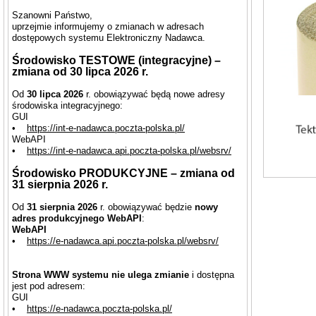
Szanowni Państwo,
uprzejmie informujemy o zmianach w adresach
dostępowych systemu Elektroniczny Nadawca.
Środowisko TESTOWE (integracyjne) –
zmiana od 30 lipca 2026 r.
Od
30 lipca 2026
r. obowiązywać będą nowe adresy
środowiska integracyjnego:
GUI
•
https://int-e-nadawca.poczta-polska.pl/
WebAPI
•
https://int-e-nadawca.api.poczta-polska.pl/websrv/
Środowisko PRODUKCYJNE – zmiana od
31 sierpnia 2026 r.
Od
31 sierpnia 2026
r. obowiązywać będzie
nowy
adres produkcyjnego WebAPI
:
WebAPI
•
https://e-nadawca.api.poczta-polska.pl/websrv/
Strona WWW systemu nie ulega zmianie
i dostępna
jest pod adresem:
GUI
•
https://e-nadawca.poczta-polska.pl/