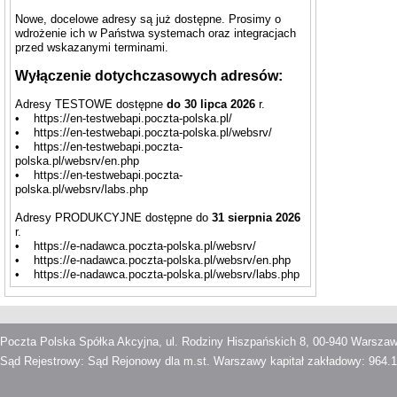
Nowe, docelowe adresy są już dostępne. Prosimy o
wdrożenie ich w Państwa systemach oraz integracjach
przed wskazanymi terminami.
Wyłączenie dotychczasowych adresów:
Adresy TESTOWE dostępne
do 30 lipca 2026
r.
• https://en-testwebapi.poczta-polska.pl/
• https://en-testwebapi.poczta-polska.pl/websrv/
• https://en-testwebapi.poczta-
polska.pl/websrv/en.php
• https://en-testwebapi.poczta-
polska.pl/websrv/labs.php
Adresy PRODUKCYJNE dostępne do
31 sierpnia 2026
r.
• https://e-nadawca.poczta-polska.pl/websrv/
• https://e-nadawca.poczta-polska.pl/websrv/en.php
• https://e-nadawca.poczta-polska.pl/websrv/labs.php
Poczta Polska Spółka Akcyjna, ul. Rodziny Hiszpańskich 8, 00-940 Warsza
Sąd Rejestrowy: Sąd Rejonowy dla m.st. Warszawy kapitał zakładowy: 964.1