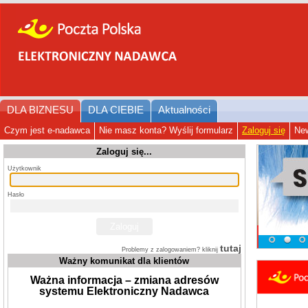
DLA BIZNESU
DLA CIEBIE
Aktualności
Czym jest e-nadawca
Nie masz konta? Wyślij formularz
Zaloguj się
New
Zaloguj się...
Użytkownik
Hasło
tutaj
Problemy z zalogowaniem? kliknij
Ważny komunikat dla klientów
Ważna informacja – zmiana adresów
systemu Elektroniczny Nadawca